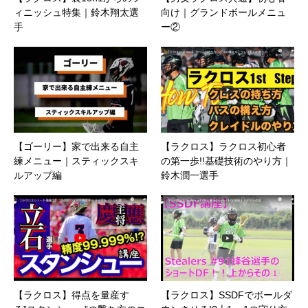
ィニッシュ特集｜鈴木翔太選
向け｜グランドボールメニュ
手
ー②
【ゴーリー】家で出来る自主
【ラクロス】ラクロス初心者
練メニュー｜スティックスキ
の第一歩!!基礎技術のやり方｜
ルアップ編
鈴木潤一選手
【ラクロス】得点を量産す
【ラクロス】SSDFでボールダ