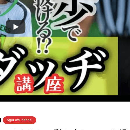
AgoLaxChannel