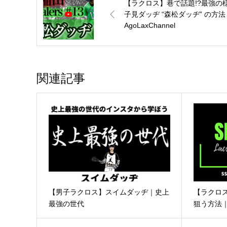
【ラクロス】巷で話題!?最強の
子見ダッヂ “森松ダッヂ” の方法
AgoLaxChannel
関連記事
【男子ラクロス】スイムダッヂ｜史上
【ラクロス
最強の世代
狙う方法