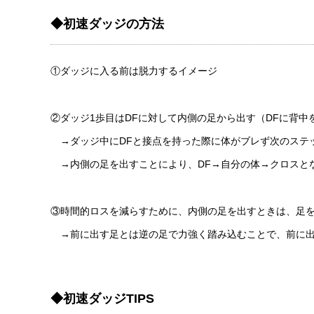
◆初速ダッジの方法
①ダッジに入る前は脱力するイメージ
②ダッジ1歩目はDFに対して内側の足から出す（DFに背中
→ダッジ中にDFと接点を持った際に体がブレず次のステ
→内側の足を出すことにより、DF→自分の体→クロスと
③時間的ロスを減らすために、内側の足を出すときは、足
→前に出す足とは逆の足で力強く踏み込むことで、前に出
◆初速ダッジTIPS