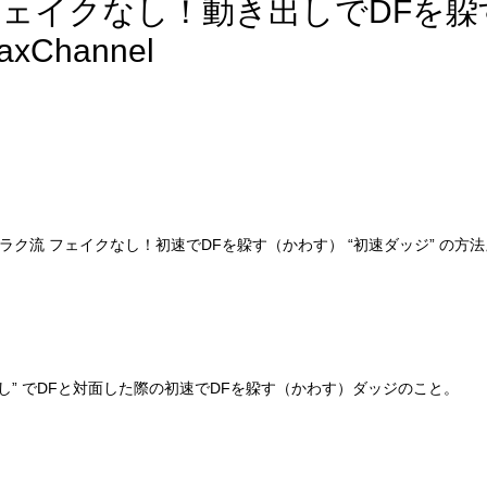
フェイクなし！動き出しでDFを躱
Channel
ら 『アゴラク流 フェイクなし！初速でDFを躱す（かわす） “初速ダッジ” の方
し” でDFと対面した際の初速でDFを躱す（かわす）ダッジのこと。