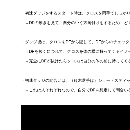
・初速ダッジをするスタート時は、クロスを両手でしっか
→DFの動きを見て、自分のいく方向付けをするため、ど
・ダッジ後は、クロスをDFから隠して、DFからのチェッ
→DFを抜くにつれて、クロスを体の横に持ってくるイメ
→完全にDFが抜けたらクロスは自分の体の前に持ってく
・初速ダッジの間合いは、（鈴木選手は）ショートスティッ
→これは人それぞれなので、自分でDFを想定して間合い