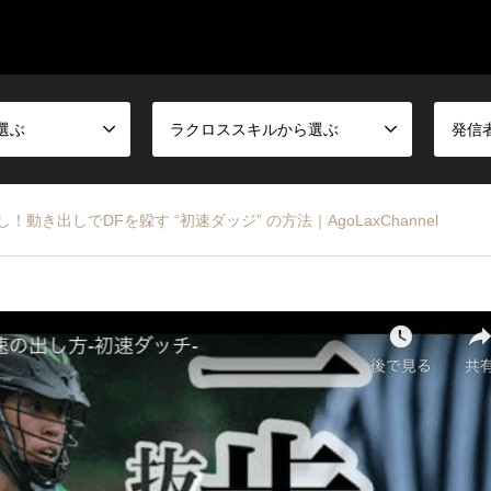
選ぶ
ラクロススキルから選ぶ
発信
き出しでDFを躱す “初速ダッジ” の方法｜AgoLaxChannel