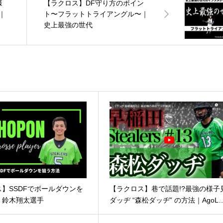
様
【ラクロス】DF守り方のポイン
｜
ト〜フラットトライアングル〜｜
史上最強の世代
】SSDFでボールダウンを
【ラクロス】巷で話題!?最強の様子
｜鈴木翔太選手
ダッヂ “森松ダッヂ” の方法｜AgoL