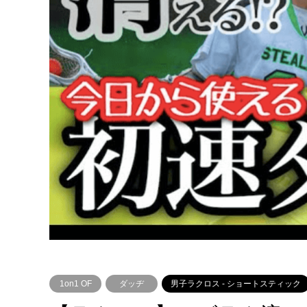
1on1 OF
ダッヂ
男子ラクロス - ショートスティック