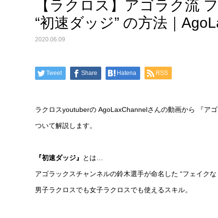
【ラクロス】アゴラク流 
“初速ダッジ” の方法｜AgoLax
2020.06.09
Tweet
Share
Hatena
RSS
ラクロスyoutuberの AgoLaxChannelさんの動画か
ついて解説します。
『初速ダッジ』
とは…
アゴラックスチャンネルの鈴木選手が命名した “フェイクな
男子ラクロスでも女子ラクロスでも使えるスキル。