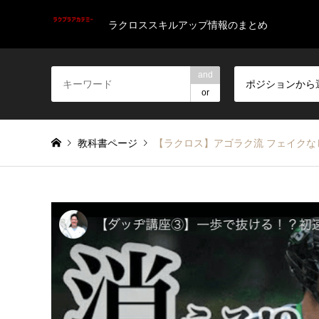
ラクロススキルアップ情報のまとめ
and
ポジションから
or
教科書ページ
【ラクロス】アゴラク流 フェイクなし！動