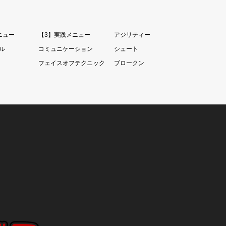
ニュー
【3】実践メニュー
アジリティー
ル
コミュニケーション
シュート
フェイスオフテクニック
ブロークン