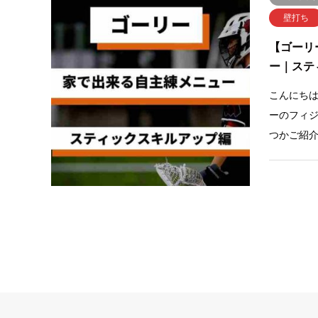
壁打ち
【ゴーリ
ー｜ステ
こんにち
ーのフィ
つかご紹
ジカルも