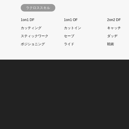
ラクロススキル
1on1 DF
1on1 OF
2on2 DF
カッティング
カットイン
キャッチ
スティックワーク
セーブ
ダッヂ
ポジショニング
ライド
戦術