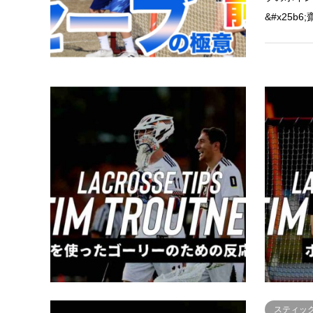
&#x25b
セーブ
【ラクロ
リーの反応
アメリカの
Troutne
されてある
さんにご
スティッ