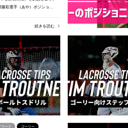
6;︎齋藤彩選手（あや）ポジショ…
続きを読む
ゴーリー
壁打ち
セーブ
ゴーリー
スゴーリー】壁を使ったゴー
【ラクロスゴーリー】ボール
練習｜Tim Tro…
ル｜Tim Troutner
プロラクロス選手であるTim
アメリカのプロラクロス選手である
r選手のPLLのYoutube動画でシェア
Troutner選手のPLLのYoutub
ラクロスTIPSの日本語訳をみな
されてあるラクロスTIPSの日本
紹介します！今回ご紹介する…
さんにご紹介します！今回ご紹介
続きを読む
続
クワーク
ゴーリー