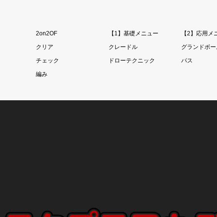
2on2OF
【1】基礎メニュー
【2】応用メ
クリア
クレードル
グランドボー
チェック
ドローテクニック
パス
編み