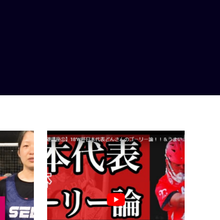
セーブ
ゴーリー
SELL
セー
AgoL
【女子ラクロス】ゴーリーのポジショ
ニング｜SELLのラクロススキ…
【ラ
ブ法
日本の女子ラクロス・クラブチームメンバ
ーが集まって作られた団体のSELLがラクロ
ラクロス
スのスキルをみなさんにご紹介！今回は
動画か