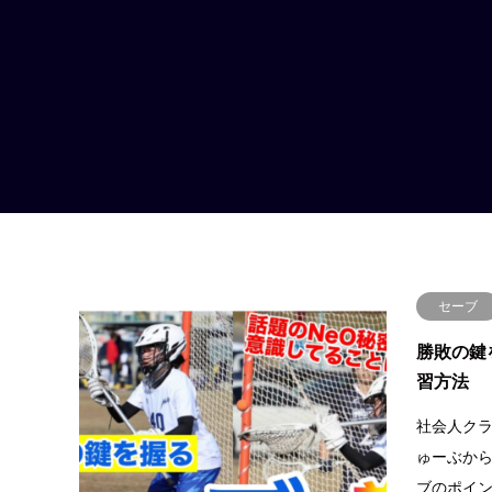
セーブ
勝敗の鍵
習方法
社会人クラ
ゅーぶか
ブのポイ