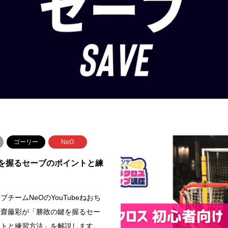
ゴーリー
NeO
を握るセーブのポイントと練
ブチームNeOのYouTubeねおち
ら齋藤彩が「勝敗の鍵を握るセー
ントと練習方法」を解説します。