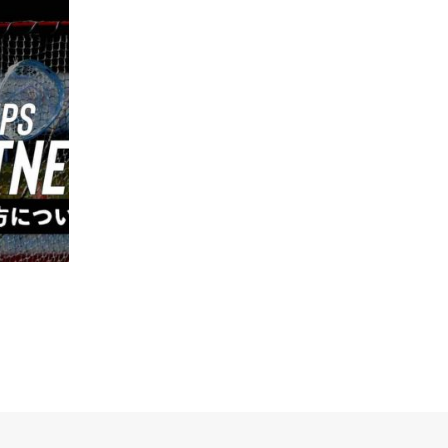
【ゴーリー】 ゴーリーの構え｜Tim
Troutner
アメリカのプロラクロス選手であるTim
Troutner選手のPLLのYoutube動画でシェア
されてあるラクロスTIPSの日本語訳をみな
さんにご紹介します！今回ご紹介する…
続きを読む