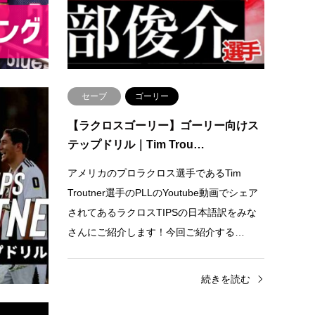
FUSION所属の新町 友佳選手がゴーリー…
大解剖
選手』
続きを読む
セーブ
ゴーリー
トスドリ
【ラクロスゴーリー】ゴーリー向けス
テップドリル｜Tim Trou…
Tim
アメリカのプロラクロス選手であるTim
e動画でシェア
Troutner選手のPLLのYoutube動画でシェア
語訳をみな
されてあるラクロスTIPSの日本語訳をみな
する…
さんにご紹介します！今回ご紹介する…
きを読む
続きを読む
セーブ
ゴーリー