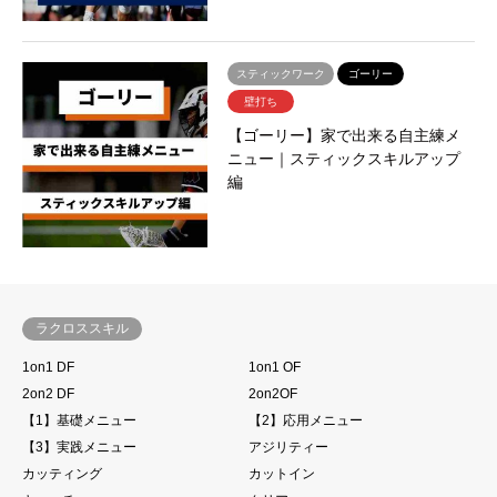
スティックワーク
ゴーリー
壁打ち
【ゴーリー】家で出来る自主練メ
ニュー｜スティックスキルアップ
編
ラクロススキル
1on1 DF
1on1 OF
2on2 DF
2on2OF
【1】基礎メニュー
【2】応用メニュー
【3】実践メニュー
アジリティー
カッティング
カットイン