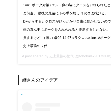
1on1 ポーク対策 (エンド側の脇にクロスをいれられたと
ま前進。 最後の最後に下の手を離し そのまま抜ける。 
DFからするとクロスがひっかかり自由に動かせないの
体の真ん中にポークを入れられると後退するしかない。 
負するけど！) 協力 @02.14.97 #ラクロス#1on1#ポ
史上最強の世代
A post shared by
史上最強の世代
(@tohokulax2017fresh
継さんのアイデア