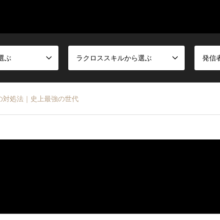
選ぶ
ラクロススキルから選ぶ
発信
の対処法｜史上最強の世代