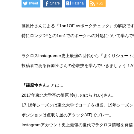
Tweet
Share
Hatena
RSS
篠原怜さんによる『1on1OF vsポークチェック』の解説で
特にロングDFとの1on1でのポークへの対処について学ん
ラクロスInstagramer史上最強の世代から『まくりシュ
投稿者である篠原怜さんの必殺技を学んでいきましょう！A
『篠原怜さん』
とは…
2017年東北大学卒の篠原 怜(しのはら れい)さん。
17,18年シーズンは東北大学でコーチを担当。19年シーズンは
ポジションは点取り屋のアタック(AT)でプレー。
Instagramアカウント史上最強の世代でラクロス情報を発