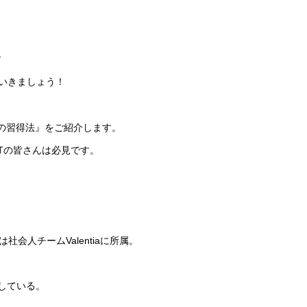
す
でいきましょう！
ートの習得法』をご紹介します。
Tの皆さんは必見です。
社会人チームValentiaに所属。
信している。