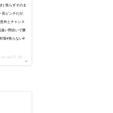
き) 焦らずそのま
一見ピンチだが、
で意外とチャンス
(遠い間合いで勝
ーク対策#焦らない#
) on
Jul 27, 2018 at 4:08am PDT