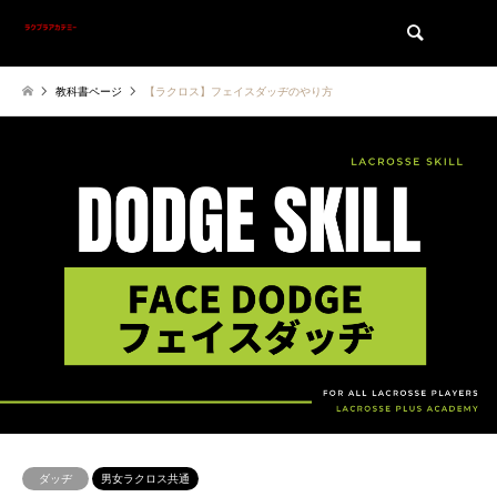
検索
教科書ページ
【ラクロス】フェイスダッヂのやり方
ダッヂ
男女ラクロス共通