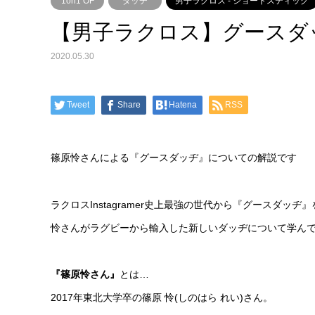
1on1 OF
ダッヂ
男子ラクロス - ショートスティック
【男子ラクロス】グースダ
2020.05.30
Tweet
Share
Hatena
RSS
篠原怜さんによる『グースダッヂ』についての解説です
ラクロスInstagramer史上最強の世代から『グースダッヂ
怜さんがラグビーから輸入した新しいダッヂについて学ん
『篠原怜さん』
とは…
2017年東北大学卒の篠原 怜(しのはら れい)さん。