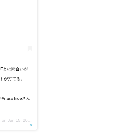
DFとの間合いが
ットが打てる。
#nara hideさん
) on
Jun 15, 2018 at 6:09pm PDT