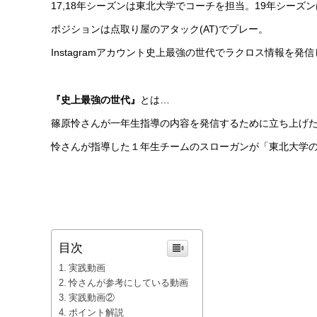
17,18年シーズンは東北大学でコーチを担当。19年シーズンは
ポジションは点取り屋のアタック(AT)でプレー。
Instagramアカウント史上最強の世代でラクロス情報を発
『史上最強の世代』
とは…
篠原怜さんが一年生指導の内容を発信するために立ち上げたIns
怜さんが指導した１年生チームのスローガンが「東北大学
目次
実践動画
怜さんが参考にしている動画
実践動画②
ポイント解説