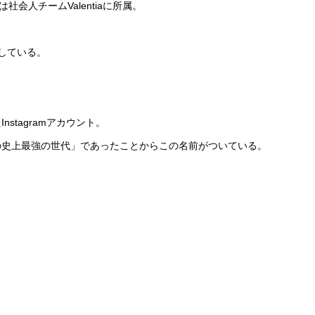
社会人チームValentiaに所属。
信している。
tagramアカウント。
の史上最強の世代」であったことからこの名前がついている。