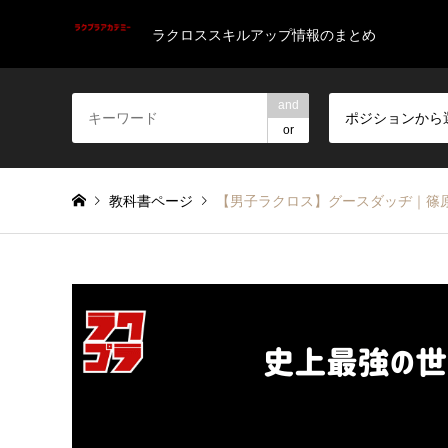
ラクロススキルアップ情報のまとめ
and
ポジションから
or
教科書ページ
【男子ラクロス】グースダッヂ｜篠