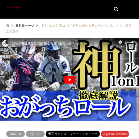
検索
教科書ページ
【ラクロス】裏1on1で絶対に抜ける男の考えていること｜小笠原
圭允選手
1on1 OF
ダッヂ
男子ラクロス - ショートスティック
AgoLaxChannel