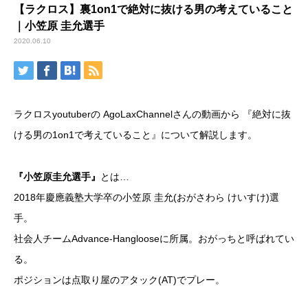
【ラクロス】裏1on1で絶対に抜ける男の考えていること
｜小笠原 圭允選手
2020.06.10
ラクロスyoutuberの AgoLaxChannelさんの動画から 『絶対に抜
ける男の1on1で考えていること』について解説します。
『小笠原圭允選手』
とは…
2018年慶應義塾大学卒の小笠原 圭允(おがさわら けいすけ)選
手。
社会人チームAdvance-Hanglooseに所属。おがっちと呼ばれてい
る。
ポジションは点取り屋のアタック(AT)でプレー。