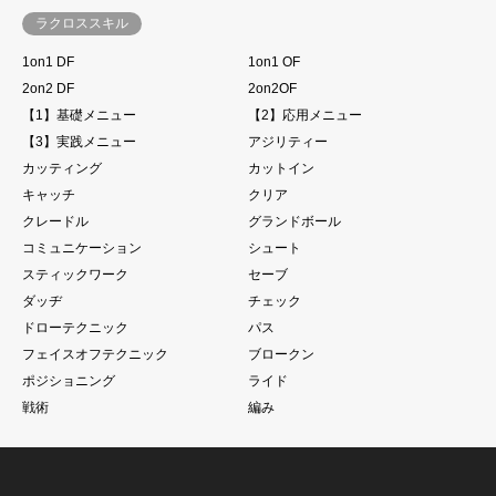
ラクロススキル
1on1 DF
1on1 OF
2on2 DF
2on2OF
【1】基礎メニュー
【2】応用メニュー
【3】実践メニュー
アジリティー
カッティング
カットイン
キャッチ
クリア
クレードル
グランドボール
コミュニケーション
シュート
スティックワーク
セーブ
ダッヂ
チェック
ドローテクニック
パス
フェイスオフテクニック
ブロークン
ポジショニング
ライド
戦術
編み