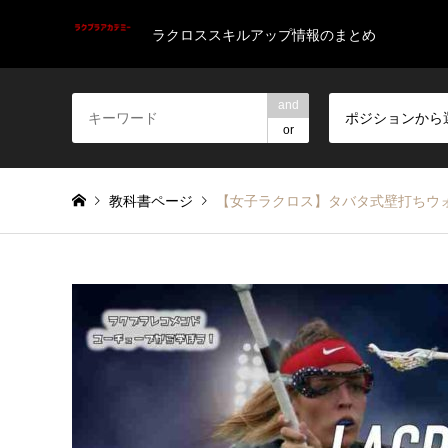
ラクロススキルアップ情報のまとめ
and
ポジションから
or
教科書ページ
【女子ラクロス】タバタ式壁打ちウォームア