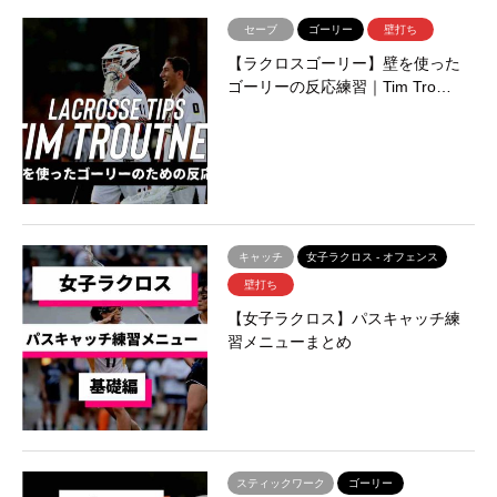
セーブ
ゴーリー
壁打ち
【ラクロスゴーリー】壁を使った
ゴーリーの反応練習｜Tim Tro…
キャッチ
女子ラクロス - オフェンス
壁打ち
【女子ラクロス】パスキャッチ練
習メニューまとめ
スティックワーク
ゴーリー