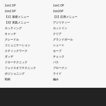
1on1 DF
1on1 OF
2on2 DF
2on2OF
【1】基礎メニュー
【2】応用メニュー
【3】実践メニュー
アジリティー
カッティング
カットイン
キャッチ
クリア
クレードル
グランドボール
コミュニケーション
シュート
スティックワーク
セーブ
ダッヂ
チェック
ドローテクニック
パス
フェイスオフテクニック
ブロークン
ポジショニング
ライド
戦術
編み