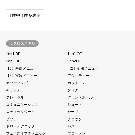
1件中 1件を表示
ラクロススキル
1on1 DF
1on1 OF
2on2 DF
2on2OF
【1】基礎メニュー
【2】応用メニュー
【3】実践メニュー
アジリティー
カッティング
カットイン
キャッチ
クリア
クレードル
グランドボール
コミュニケーション
シュート
スティックワーク
セーブ
ダッヂ
チェック
ドローテクニック
パス
フェイスオフテクニック
ブロークン