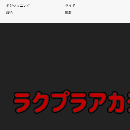
ポジショニング
ライド
戦術
編み