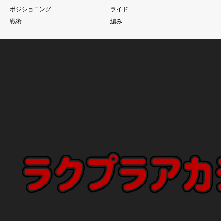
ポジショニング
ライド
戦術
編み