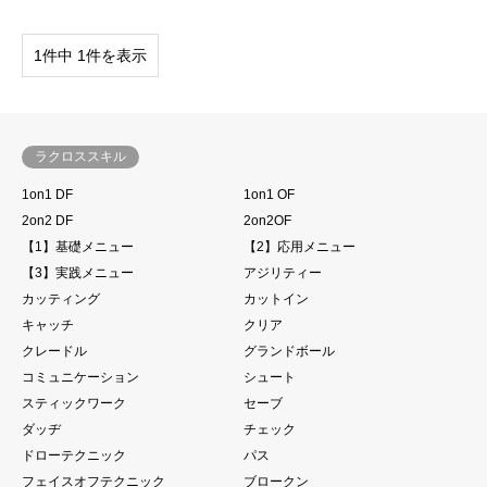
1件中 1件を表示
ラクロススキル
1on1 DF
1on1 OF
2on2 DF
2on2OF
【1】基礎メニュー
【2】応用メニュー
【3】実践メニュー
アジリティー
カッティング
カットイン
キャッチ
クリア
クレードル
グランドボール
コミュニケーション
シュート
スティックワーク
セーブ
ダッヂ
チェック
ドローテクニック
パス
フェイスオフテクニック
ブロークン