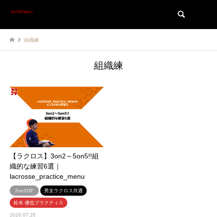
検索
組織練
組織練
【ラクロス】3on2～5on5!!組
織的な練習6選｜
lacrosse_practice_menu
2on2OF
男女ラクロス共通
鈴木 優也プラクティス
2020.07.26