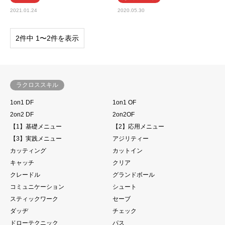
2021.01.24
2020.05.30
2件中 1〜2件を表示
ラクロススキル
1on1 DF
1on1 OF
2on2 DF
2on2OF
【1】基礎メニュー
【2】応用メニュー
【3】実践メニュー
アジリティー
カッティング
カットイン
キャッチ
クリア
クレードル
グランドボール
コミュニケーション
シュート
スティックワーク
セーブ
ダッヂ
チェック
ドローテクニック
パス