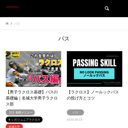
検索
パス
パス
【男子ラクロス基礎】パスの
【ラクロス】ノールックパス
基礎編｜名城大学男子ラクロ
の投げ方とコツ
ス部
【1】基礎メニュー
パス
キッズ/ジュニアラクロス
2020.08.13
名城大学