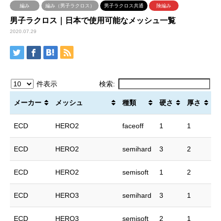
編み
編み（男子ラクロス）
男子ラクロス共通
険編み
男子ラクロス｜日本で使用可能なメッシュ一覧
2020.07.29
件表示
検索:
メーカー
メッシュ
種類
硬さ
厚さ
ECD
HERO2
faceoff
1
1
ECD
HERO2
semihard
3
2
ECD
HERO2
semisoft
1
2
ECD
HERO3
semihard
3
1
ECD
HERO3
semisoft
2
1