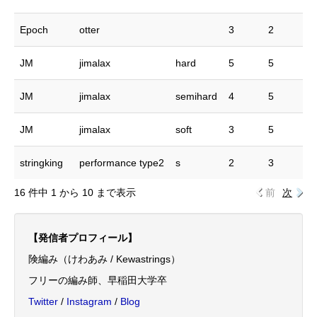
Epoch
otter
3
2
JM
jimalax
hard
5
5
JM
jimalax
semihard
4
5
JM
jimalax
soft
3
5
stringking
performance type2
s
2
3
16 件中 1 から 10 まで表示
前
次
【発信者プロフィール】
険編み（けわあみ / Kewastrings）
フリーの編み師、早稲田大学卒
Twitter
/
Instagram
/
Blog