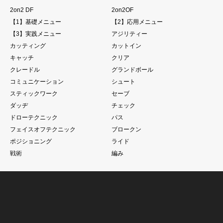
2on2 DF
2on2OF
【1】基礎メニュー
【2】応用メニュー
【3】実践メニュー
アジリティー
カッティング
カットイン
キャッチ
クリア
クレードル
グランドボール
コミュニケーション
シュート
スティックワーク
セーブ
ダッヂ
チェック
ドローテクニック
パス
フェイスオフテクニック
ブロークン
ポジショニング
ライド
戦術
編み