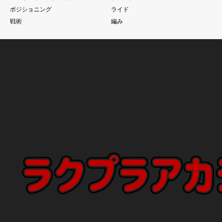
ポジショニング
ライド
戦術
編み