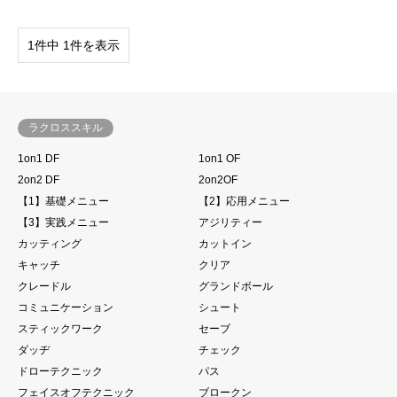
1件中 1件を表示
ラクロススキル
1on1 DF
1on1 OF
2on2 DF
2on2OF
【1】基礎メニュー
【2】応用メニュー
【3】実践メニュー
アジリティー
カッティング
カットイン
キャッチ
クリア
クレードル
グランドボール
コミュニケーション
シュート
スティックワーク
セーブ
ダッヂ
チェック
ドローテクニック
パス
フェイスオフテクニック
ブロークン