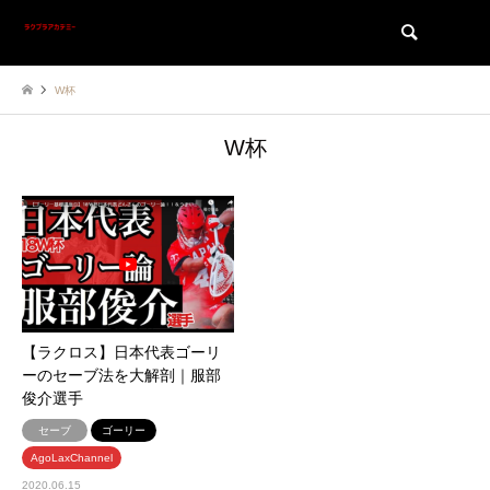
検索
W杯
W杯
【ラクロス】日本代表ゴーリ
ーのセーブ法を大解剖｜服部
俊介選手
セーブ
ゴーリー
AgoLaxChannel
2020.06.15