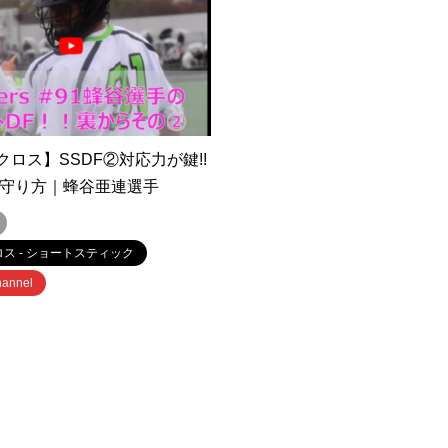
ロス】SSDF②対応力が鍵!!
1の守り方｜蜂谷亜連選手
ス - ショートスティック
annel