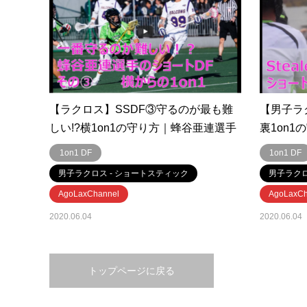
【ラクロス】SSDF③守るのが最も難
【男子ラク
しい!?横1on1の守り方｜蜂谷亜連選手
裏1on
1on1 DF
1on1 DF
男子ラクロス - ショートスティック
男子ラクロ
AgoLaxChannel
AgoLaxCh
2020.06.04
2020.06.04
トップページに戻る