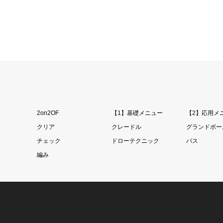
2on2OF
【1】基礎メニュー
【2】応用メ
クリア
クレードル
グランドボー
チェック
ドローテクニック
パス
編み