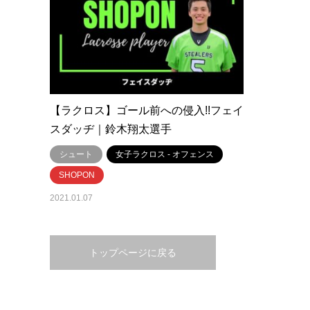
【ラクロス】ゴール前への侵入!!フェイ
スダッヂ｜鈴木翔太選手
シュート
女子ラクロス - オフェンス
SHOPON
2021.01.07
トップページに戻る