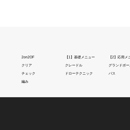
2on2OF
【1】基礎メニュー
【2】応用メ
クリア
クレードル
グランドボー
チェック
ドローテクニック
パス
編み