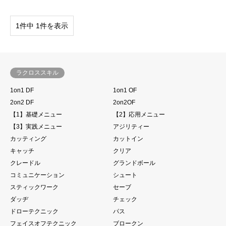
1件中 1件を表示
ラクロススキル
1on1 DF
1on1 OF
2on2 DF
2on2OF
【1】基礎メニュー
【2】応用メニュー
【3】実践メニュー
アジリティー
カッティング
カットイン
キャッチ
クリア
クレードル
グランドボール
コミュニケーション
シュート
スティックワーク
セーブ
ダッヂ
チェック
ドローテクニック
パス
フェイスオフテクニック
ブロークン