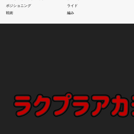
ポジショニング
ライド
戦術
編み