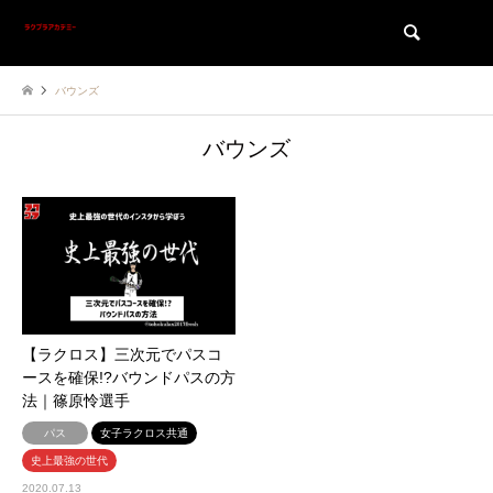
検索
バウンズ
バウンズ
【ラクロス】三次元でパスコ
ースを確保!?バウンドパスの方
法｜篠原怜選手
パス
女子ラクロス共通
史上最強の世代
2020.07.13