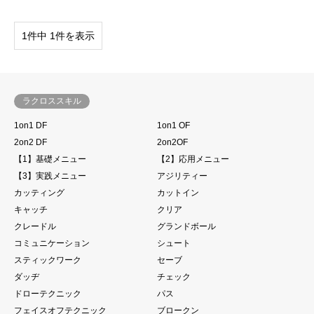
1件中 1件を表示
ラクロススキル
1on1 DF
1on1 OF
2on2 DF
2on2OF
【1】基礎メニュー
【2】応用メニュー
【3】実践メニュー
アジリティー
カッティング
カットイン
キャッチ
クリア
クレードル
グランドボール
コミュニケーション
シュート
スティックワーク
セーブ
ダッヂ
チェック
ドローテクニック
パス
フェイスオフテクニック
ブロークン