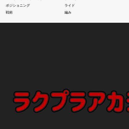
ポジショニング
ライド
戦術
編み