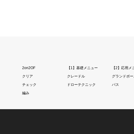
2on2OF
【1】基礎メニュー
【2】応用メ
クリア
クレードル
グランドボー
チェック
ドローテクニック
パス
編み